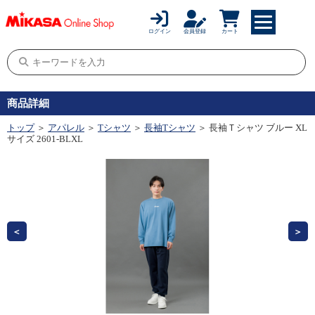
ログイン
会員登録
カート
商品詳細
トップ
＞
アパレル
＞
Tシャツ
＞
長袖Tシャツ
＞ 長袖Ｔシャツ ブルー XL
サイズ 2601-BLXL