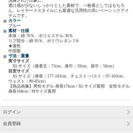
洗練された印象に。
透け感が少ないしっかりとした素材で、一枚着としてはもちろ
ん、レイヤードスタイルにも最適な汎用性の高いベーシックアイ
テムです。
カラー
ブルー
素材・仕様
本体：綿 70％、ポリエステル 30％
リブ部分：綿 95％、ポリウレタン 5％
★速乾
中国製
寸法・重量
実寸サイズ
XLサイズ（後着丈：73cm、身巾：59cm、肩巾：50cm）
目安サイズ
XLサイズ（身長：177-183cm、チェスト･バスト：97-103cm、
ウェスト：80-85cm）
【商品画像】男性モデル 身長176cm / XLサイズ着用 女性モデル
身長168cm / Mサイズ着用
ログイン
会員登録