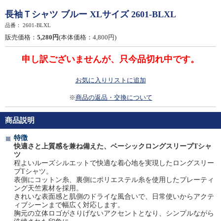
長袖Ｔシャツ ブルー XLサイズ 2601-BLXL
品番：
2601-BLXL
販売価格：
5,280円
(本体価格：4,800円)
申し訳ございませんが、只今品切れ中です。
お気に入りリストに追加
※
商品の返品・交換について
商品説明
特徴
快適さと上質感を兼ね備えた、ベーシックロングスリーブTシャ
ツ
程よいルーズシルエットで快適な着心地を実現したロングスリー
ブTシャツ。
表側にコットン糸、裏側にポリエステル糸を使用したプレーティ
ング天竺素材を採用。
きれいな表面感と肌側のドライな風合いで、日常使いからアクテ
ィブシーンまで幅広く対応します。
胸元の立体ロゴがさりげないアクセントとなり、シンプルながら