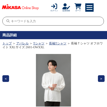
ログイン
会員登録
カート
商品詳細
トップ
＞
アパレル
＞
Tシャツ
＞
長袖Tシャツ
＞ 長袖Ｔシャツ オフホワ
イト XXLサイズ 2601-OWXXL