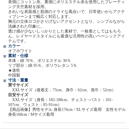
表側にコットン糸、裏側にポリエステル糸を使用したプレーティ
ング天竺素材を採用。
きれいな表面感と肌側のドライな風合いで、日常使いからアクテ
ィブシーンまで幅広く対応します。
胸元の立体ロゴがさりげないアクセントとなり、シンプルながら
洗練された印象に。
透け感が少ないしっかりとした素材で、一枚着としてはもちろ
ん、レイヤードスタイルにも最適な汎用性の高いベーシックアイ
テムです。
カラー
オフホワイト
素材・仕様
本体：綿 70％、ポリエステル 30％
リブ部分：綿 95％、ポリウレタン 5％
★速乾
中国製
寸法・重量
実寸サイズ
XXLサイズ（後着丈：75cm、身巾：62cm、肩巾：52cm）
目安サイズ
XXLサイズ（身長：182-188cm、チェスト･バスト：101-
107cm、ウェスト：85-91cm）
【商品画像】男性モデル 身長176cm / XLサイズ着用 女性モデル
身長168cm / Mサイズ着用