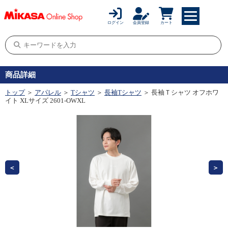
ログイン
会員登録
カート
商品詳細
トップ
＞
アパレル
＞
Tシャツ
＞
長袖Tシャツ
＞ 長袖Ｔシャツ オフホワ
イト XLサイズ 2601-OWXL