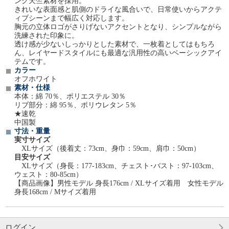
ング天竺素材を採用。
きれいな表面感と肌側のドライな風合いで、日常使いからアクテ
ィブシーンまで幅広く対応します。
胸元の立体ロゴがさりげないアクセントとなり、シンプルながら
洗練された印象に。
透け感が少ないしっかりとした素材で、一枚着としてはもちろ
ん、レイヤードスタイルにも最適な汎用性の高いベーシックアイ
テムです。
カラー
オフホワイト
素材・仕様
本体：綿 70％、ポリエステル 30％
リブ部分：綿 95％、ポリウレタン 5％
★速乾
中国製
寸法・重量
実寸サイズ
XLサイズ（後着丈：73cm、身巾：59cm、肩巾：50cm）
目安サイズ
XLサイズ（身長：177-183cm、チェスト･バスト：97-103cm、
ウェスト：80-85cm）
【商品画像】男性モデル 身長176cm / XLサイズ着用 女性モデル
身長168cm / Mサイズ着用
ログイン