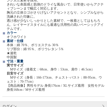
ング天竺素材を採用。
きれいな表面感と肌側のドライな風合いで、日常使いからアクテ
ィブシーンまで幅広く対応します。
胸元の立体ロゴがさりげないアクセントとなり、シンプルながら
洗練された印象に。
透け感が少ないしっかりとした素材で、一枚着としてはもちろ
ん、レイヤードスタイルにも最適な汎用性の高いベーシックアイ
テムです。
カラー
オフホワイト
素材・仕様
本体：綿 70％、ポリエステル 30％
リブ部分：綿 95％、ポリウレタン 5％
★速乾
中国製
寸法・重量
実寸サイズ
Mサイズ（後着丈：68cm、身巾：53cm、肩巾：46.5cm）
目安サイズ
Mサイズ（身長：166-173cm、チェスト･バスト：88-95cm、ウ
ェスト：70-77cm）
【商品画像】男性モデル 身長176cm / XLサイズ着用 女性モデル
身長168cm / Mサイズ着用
ログイン