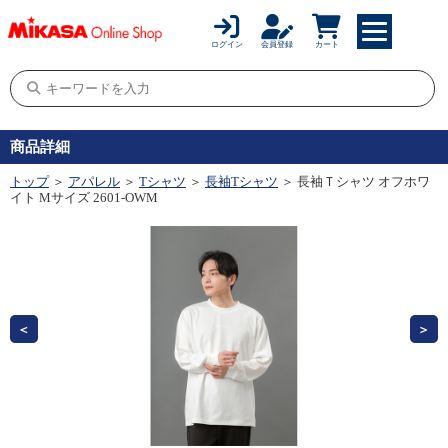
ログイン
会員登録
カート
商品詳細
トップ
＞
アパレル
＞
Tシャツ
＞
長袖Tシャツ
＞ 長袖Ｔシャツ オフホワ
イト Mサイズ 2601-OWM