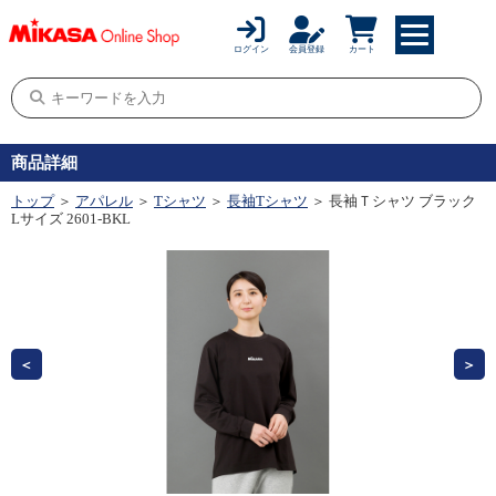
ログイン
会員登録
カート
商品詳細
トップ
＞
アパレル
＞
Tシャツ
＞
長袖Tシャツ
＞ 長袖Ｔシャツ ブラック
Lサイズ 2601-BKL