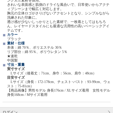
ング天竺素材を採用。
きれいな表面感と肌側のドライな風合いで、日常使いからアクテ
ィブシーンまで幅広く対応します。
胸元の立体ロゴがさりげないアクセントとなり、シンプルながら
洗練された印象に。
透け感が少ないしっかりとした素材で、一枚着としてはもちろ
ん、レイヤードスタイルにも最適な汎用性の高いベーシックアイ
テムです。
カラー
ブラック
素材・仕様
本体：綿 70％、ポリエステル 30％
リブ部分：綿 95％、ポリウレタン 5％
★速乾
中国製
寸法・重量
実寸サイズ
Lサイズ（後着丈：71cm、身巾：56cm、肩巾：48cm）
目安サイズ
Lサイズ（身長：172-178cm、チェスト･バスト：93-99cm、ウェ
スト：75-81cm）
【商品画像】男性モデル 身長176cm / XLサイズ着用 女性モデル
身長168cm / Mサイズ着用
ログイン