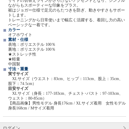
サイドの切替えラインがさりげないアクセントとなり、シンプル
ながらもスポーティーな印象をプラス。
裾はジョガー仕様で足元のもたつきを防ぎ、動きやすさもサポー
トします。
トレーニングから日常使いまで幅広く活躍する、着回し力の高い
ベーシックな一着です。
カラー
オフホワイト
素材・仕様
表地：ポリエステル 100％
裏地：ポリエステル 100％
★ストレッチ性
★軽量
中国製
寸法・重量
実寸サイズ
XLサイズ（ウエスト：83cm、ヒップ：113cm、股上：35cm、
股下：74.5cm）
目安サイズ
XLサイズ（身長：177-183cm、チェスト･バスト：97-103cm、
ウェスト：80-85cm）
【商品画像】男性モデル 身長176cm / XLサイズ着用 女性モデル
身長168cm / Mサイズ着用
ログイン