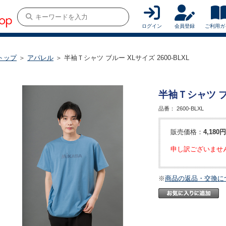
ログイン
会員登録
ご利用ガ
トップ
＞
アパレル
＞ 半袖Ｔシャツ ブルー XLサイズ 2600-BLXL
半袖Ｔシャツ ブル
品番：
2600-BLXL
販売価格：
4,180円
申し訳ございませ
※
商品の返品・交換に