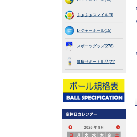
ふぁふぁスマイル(9)
レジャーボール(15)
スポーツグッズ(278)
健康サポート用品(21)
2026
年 8月
日
月
火
水
木
金
土