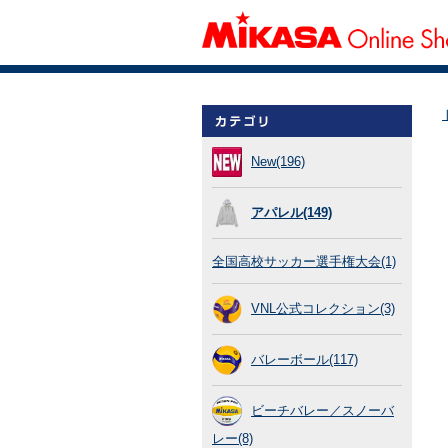
New(196)
アパレル(149)
全国高校サッカー選手権大会(1)
VNL公式コレクション(3)
バレーボール(117)
ビーチバレー／スノーバ
レー(8)