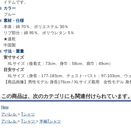
イテムです。
カラー
ブルー
素材・仕様
本体：綿 70％、ポリエステル 30％
リブ部分：綿 95％、ポリウレタン 5％
★速乾
中国製
寸法・重量
実寸サイズ
XLサイズ（後着丈：73cm、身巾：58cm、肩巾：49cm）
目安サイズ
XLサイズ（身長：177-183cm、チェスト･バスト：97-103cm、ウェ
【商品画像】男性モデル 身長176cm / XLサイズ着用 女性モデル 身長1
この商品は、次のカテゴリにも関連付けられています
New
アパレル
>
Tシャツ
アパレル
>
Tシャツ
>
半袖Tシャツ