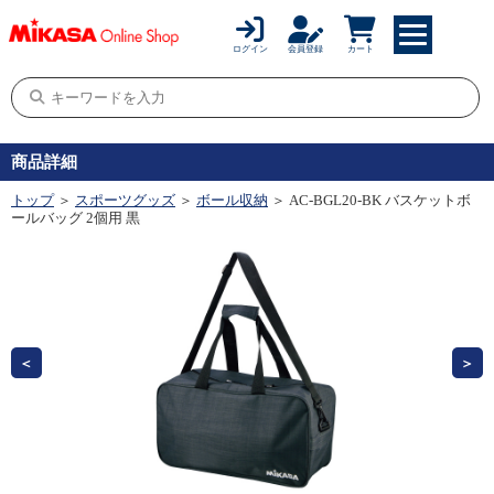
ログイン
会員登録
カート
商品詳細
トップ
＞
スポーツグッズ
＞
ボール収納
＞ AC-BGL20-BK バスケットボ
ールバッグ 2個用 黒