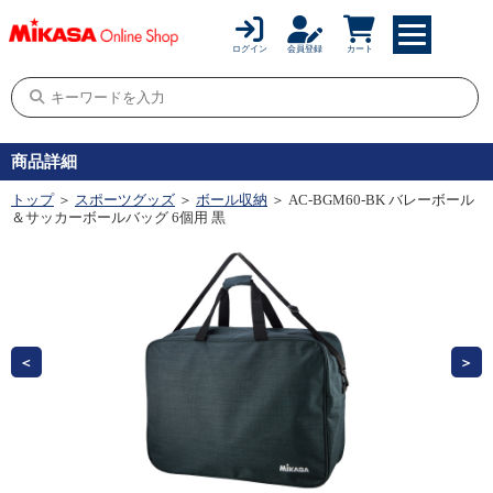
ログイン
会員登録
カート
商品詳細
トップ
＞
スポーツグッズ
＞
ボール収納
＞ AC-BGM60-BK バレーボール
＆サッカーボールバッグ 6個用 黒