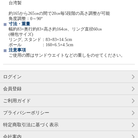
台湾製
約165から265㎝の間で20㎝毎5段階の高さ調整が可能
角度調整：0～90°
寸法・重量
幅約83×奥行約83×高さ約164㎝、リング直径60㎝
(梱包サイズ)
リング, スタンド：83×83×14.5cm
ポール ：160×6.5×4.5cm
注意事項
ご使用の際はサンドウエイトなどの重しをのせてください。
ログイン
会員登録
ご利用ガイド
プライバシーポリシー
特定商取引法に基づく表示
会社案内