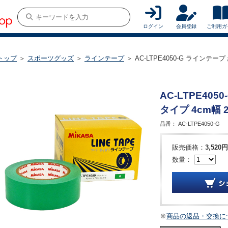
ログイン
会員登録
ご利用ガ
トップ
＞
スポーツグッズ
＞
ラインテープ
＞ AC-LTPE4050-G ラインテー
AC-LTPE40
タイプ 4cm幅 
品番：
AC-LTPE4050-G
販売価格：
3,520円
数量：
※
商品の返品・交換に