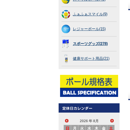
ふぁふぁスマイル(9)
レジャーボール(15)
スポーツグッズ(278)
健康サポート用品(21)
2026
年 8月
日
月
火
水
木
金
土