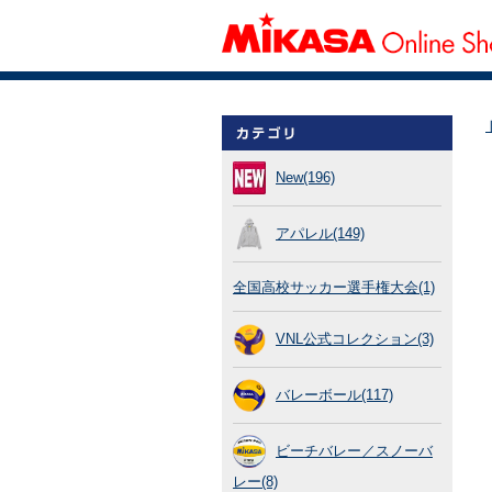
New(196)
アパレル(149)
全国高校サッカー選手権大会(1)
VNL公式コレクション(3)
バレーボール(117)
ビーチバレー／スノーバ
レー(8)