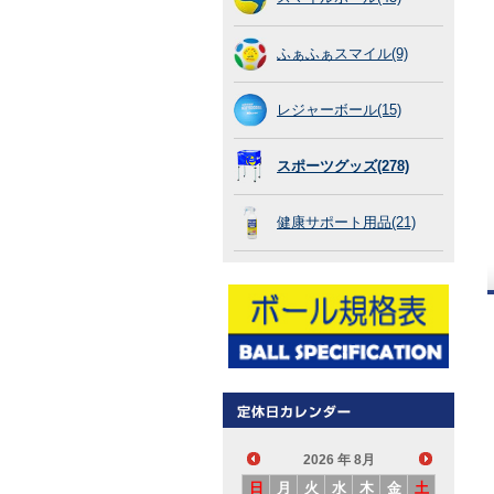
ふぁふぁスマイル(9)
レジャーボール(15)
スポーツグッズ(278)
健康サポート用品(21)
2026
年 8月
日
月
火
水
木
金
土