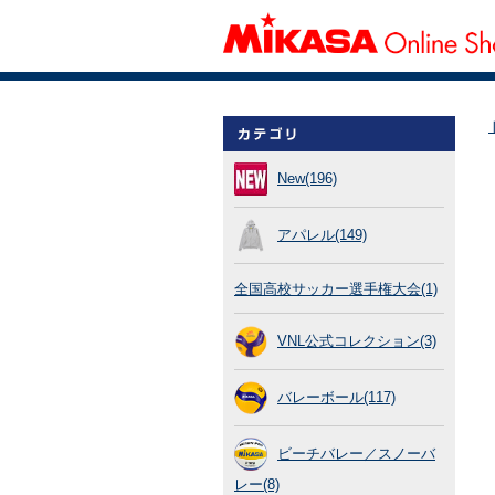
New(196)
アパレル(149)
全国高校サッカー選手権大会(1)
VNL公式コレクション(3)
バレーボール(117)
ビーチバレー／スノーバ
レー(8)