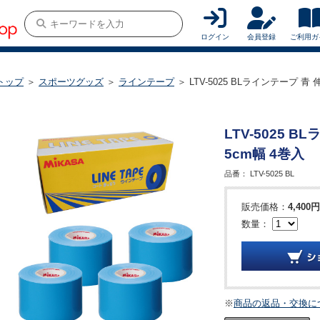
ログイン
会員登録
ご利用ガ
トップ
＞
スポーツグッズ
＞
ラインテープ
＞ LTV-5025 BLラインテープ 青
LTV-5025 
5cm幅 4巻入
品番：
LTV-5025 BL
販売価格：
4,400円
数量：
※
商品の返品・交換に