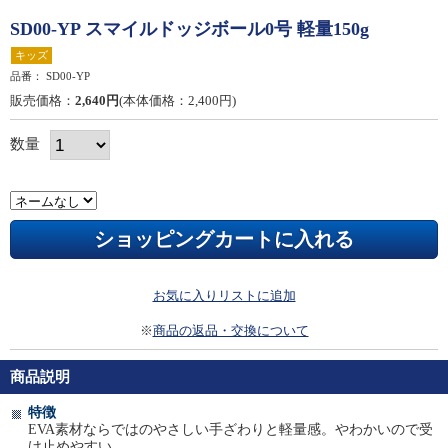
SD00-YP スマイルドッジボール0号 軽量150g
キッズ
品番：
SD00-YP
販売価格：
2,640円
(本体価格：2,400円)
数量
お気に入りリストに追加
※
商品の返品・交換について
商品説明
特徴
EVA素材ならではのやさしい手ざわりと軽量感。やわかいので受
け止めやすい。