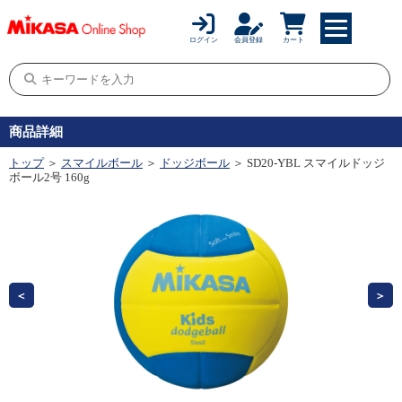
ログイン
会員登録
カート
商品詳細
トップ
＞
スマイルボール
＞
ドッジボール
＞ SD20-YBL スマイルドッジ
ボール2号 160g