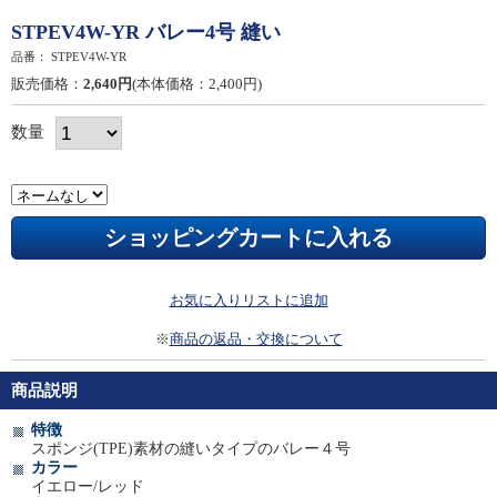
STPEV4W-YR バレー4号 縫い
品番：
STPEV4W-YR
販売価格：
2,640円
(本体価格：2,400円)
数量
お気に入りリストに追加
※
商品の返品・交換について
商品説明
特徴
スポンジ(TPE)素材の縫いタイプのバレー４号
カラー
イエロー/レッド