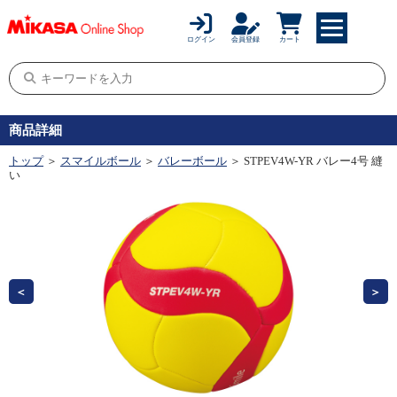
ログイン
会員登録
カート
商品詳細
トップ
＞
スマイルボール
＞
バレーボール
＞ STPEV4W-YR バレー4号 縫
い