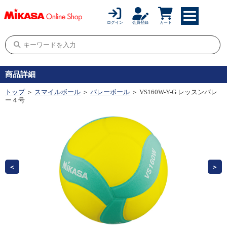
ログイン
会員登録
カート
商品詳細
トップ
＞
スマイルボール
＞
バレーボール
＞ VS160W-Y-G レッスンバレ
ー４号