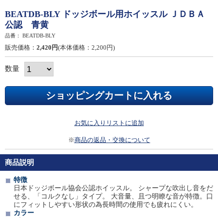
BEATDB-BLY ドッジボール用ホイッスル ＪＤＢＡ
公認 青黄
品番：
BEATDB-BLY
販売価格：
2,420円
(本体価格：2,200円)
数量
お気に入りリストに追加
※
商品の返品・交換について
商品説明
特徴
日本ドッジボール協会公認ホイッスル。 シャープな吹出し音をだ
せる、「コルクなし」タイプ。 大音量、且つ明瞭な音が特徴。口
にフィットしやすい形状の為長時間の使用でも疲れにくい。
カラー