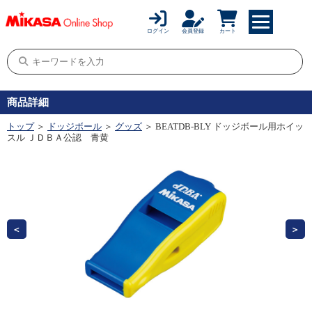
ログイン
会員登録
カート
商品詳細
トップ
＞
ドッジボール
＞
グッズ
＞ BEATDB-BLY ドッジボール用ホイッ
スル ＪＤＢＡ公認 青黄