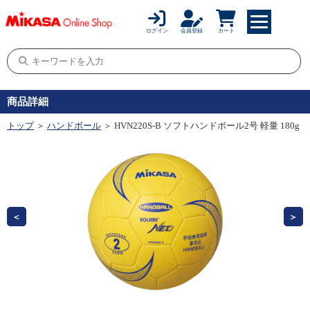
ログイン
会員登録
カート
商品詳細
トップ
＞
ハンドボール
＞ HVN220S-B ソフトハンドボール2号 軽量 180g