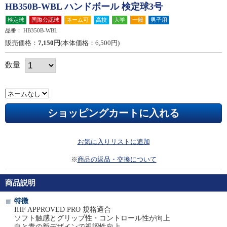
HB350B-WBL ハンドボール 検定球3号
検定球
国際公認球
ネーム可
高校
大学
一般
男子用
品番：
HB350B-WBL
販売価格：
7,150円
(本体価格：6,500円)
数量
お気に入りリストに追加
※
商品の返品・交換について
商品説明
特徴
IHF APPROVED PRO 規格適合
ソフト触感とグリップ性・コントロール性が向上
白と青の新デザインで視認性向上