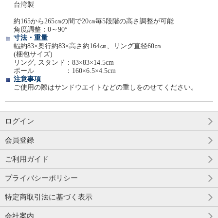
台湾製
約165から265㎝の間で20㎝毎5段階の高さ調整が可能
角度調整：0～90°
寸法・重量
幅約83×奥行約83×高さ約164㎝、リング直径60㎝
(梱包サイズ)
リング, スタンド：83×83×14.5cm
ポール ：160×6.5×4.5cm
注意事項
ご使用の際はサンドウエイトなどの重しをのせてください。
ログイン
会員登録
ご利用ガイド
プライバシーポリシー
特定商取引法に基づく表示
会社案内