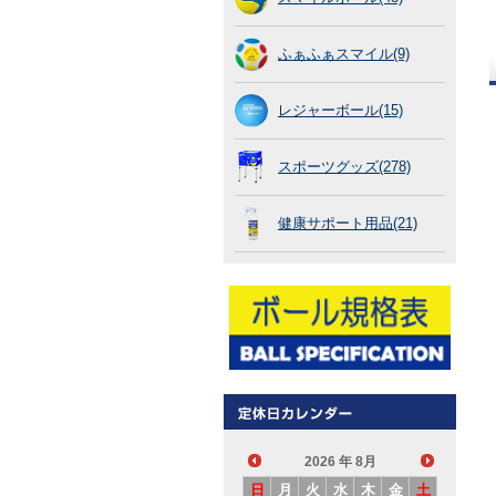
ふぁふぁスマイル(9)
レジャーボール(15)
スポーツグッズ(278)
健康サポート用品(21)
2026
年 8月
日
月
火
水
木
金
土