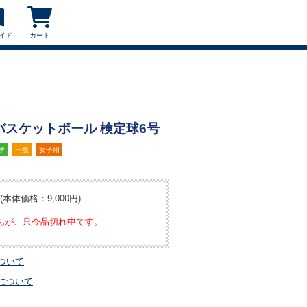
イド
カート
O バスケットボール 検定球6号
学
一般
女子用
(本体価格：9,000円)
んが、只今品切れ中です。
ついて
について