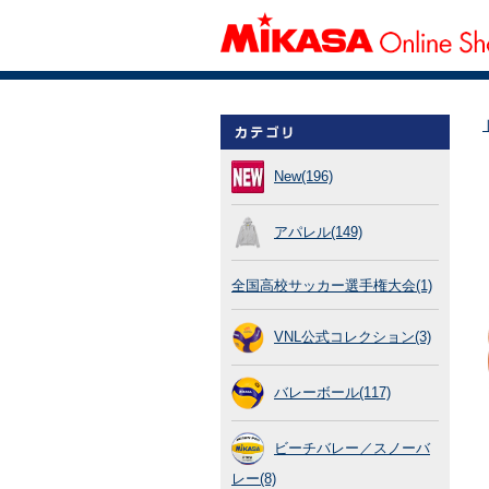
New(196)
アパレル(149)
全国高校サッカー選手権大会(1)
VNL公式コレクション(3)
バレーボール(117)
ビーチバレー／スノーバ
レー(8)