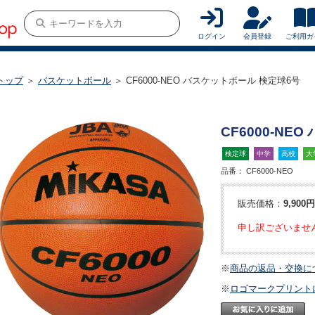
ログイン
会員登録
ご利用ガ
トップ
＞
バスケットボール
＞ CF6000-NEO バスケットボール 検定球6号
CF6000-NE
検定球
中学
高校
大
品番：
CF6000-NEO
販売価格：
9,900円
申し訳ございませ
※
商品の返品・交換に
※
ロゴマークプリント