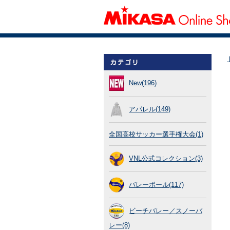
New(196)
アパレル(149)
全国高校サッカー選手権大会(1)
VNL公式コレクション(3)
バレーボール(117)
ビーチバレー／スノーバ
レー(8)