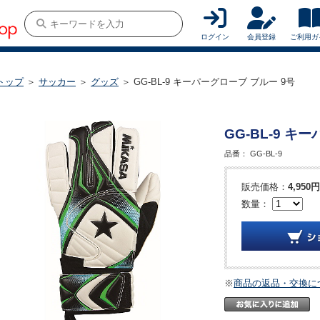
ログイン
会員登録
ご利用ガ
トップ
＞
サッカー
＞
グッズ
＞ GG-BL-9 キーパーグローブ ブルー 9号
GG-BL-9 キ
品番：
GG-BL-9
販売価格：
4,950円
数量：
※
商品の返品・交換に