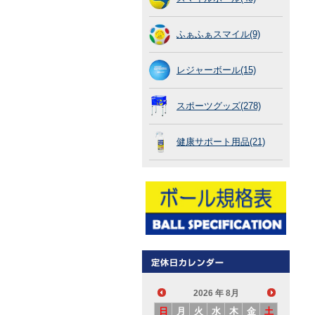
ふぁふぁスマイル(9)
レジャーボール(15)
スポーツグッズ(278)
健康サポート用品(21)
2026
年 8月
日
月
火
水
木
金
土