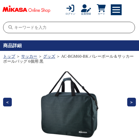
ログイン
会員登録
カート
商品詳細
トップ
＞
サッカー
＞
グッズ
＞ AC-BGM60-BK バレーボール＆サッカー
ボールバッグ 6個用 黒