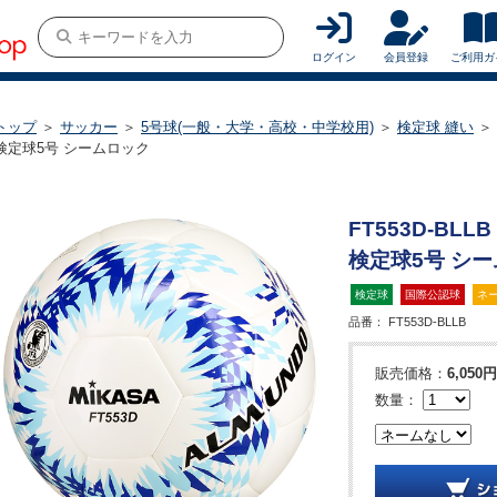
ログイン
会員登録
ご利用ガ
トップ
＞
サッカー
＞
5号球(一般・大学・高校・中学校用)
＞
検定球 縫い
＞
検定球5号 シームロック
FT553D-BL
検定球5号 シ
検定球
国際公認球
ネ
品番：
FT553D-BLLB
販売価格：
6,050円
数量：