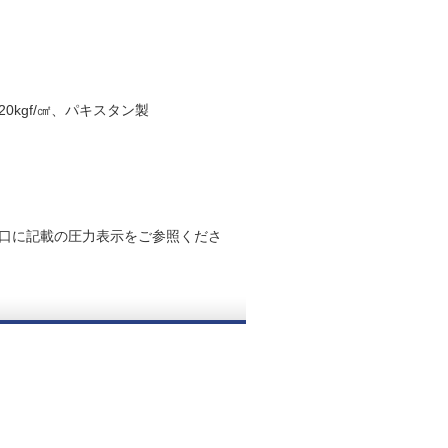
0kgf/㎠、パキスタン製
口に記載の圧力表示をご参照くださ
。