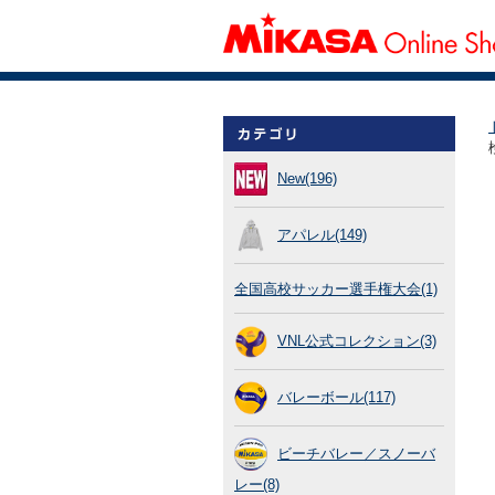
New(196)
アパレル(149)
全国高校サッカー選手権大会(1)
VNL公式コレクション(3)
バレーボール(117)
ビーチバレー／スノーバ
レー(8)