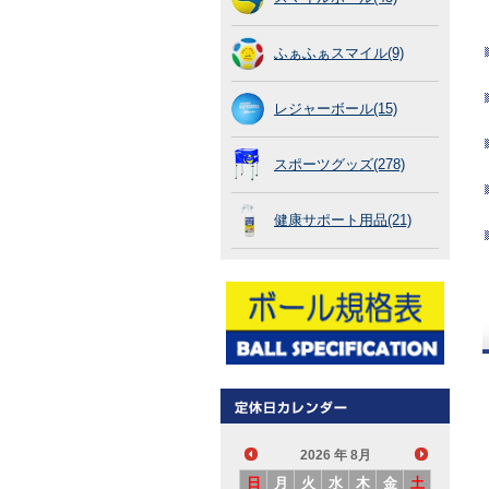
ふぁふぁスマイル(9)
レジャーボール(15)
スポーツグッズ(278)
健康サポート用品(21)
2026
年 8月
日
月
火
水
木
金
土