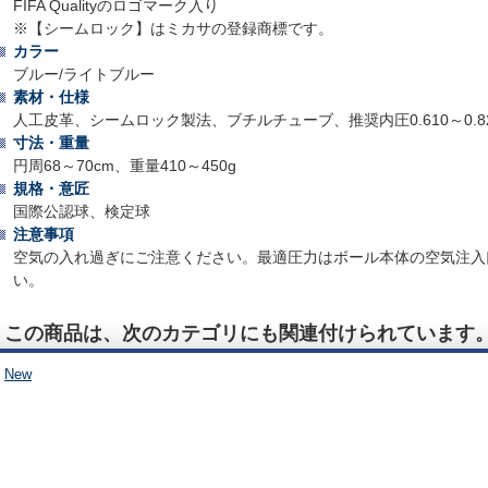
FIFA Qualityのロゴマーク入り
※【シームロック】はミカサの登録商標です。
カラー
ブルー/ライトブルー
素材・仕様
人工皮革、シームロック製法、ブチルチューブ、推奨内圧0.610～0.82
寸法・重量
円周68～70cm、重量410～450g
規格・意匠
国際公認球、検定球
注意事項
空気の入れ過ぎにご注意ください。最適圧力はボール本体の空気注入
い。
この商品は、次のカテゴリにも関連付けられています
New