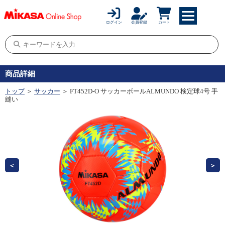
ログイン
会員登録
カート
商品詳細
トップ
＞
サッカー
＞ FT452D-O サッカーボールALMUNDO 検定球4号 手
縫い