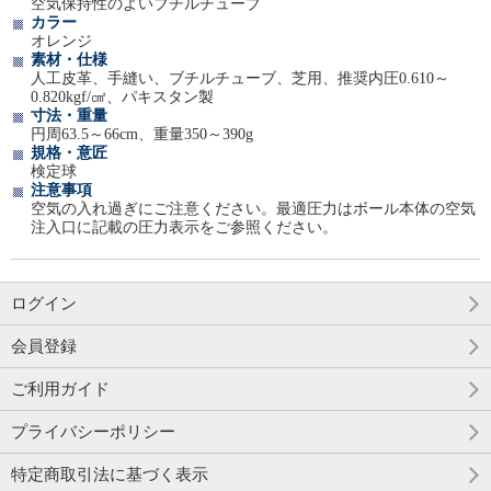
空気保持性のよいブチルチューブ
カラー
オレンジ
素材・仕様
人工皮革、手縫い、ブチルチューブ、芝用、推奨内圧0.610～
0.820kgf/㎠、パキスタン製
寸法・重量
円周63.5～66cm、重量350～390g
規格・意匠
検定球
注意事項
空気の入れ過ぎにご注意ください。最適圧力はボール本体の空気
注入口に記載の圧力表示をご参照ください。
ログイン
会員登録
ご利用ガイド
プライバシーポリシー
特定商取引法に基づく表示