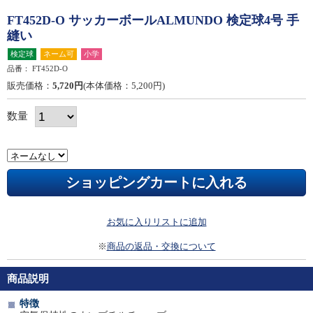
FT452D-O サッカーボールALMUNDO 検定球4号 手
縫い
検定球
ネーム可
小学
品番：
FT452D-O
販売価格：
5,720円
(本体価格：5,200円)
数量
お気に入りリストに追加
※
商品の返品・交換について
商品説明
特徴