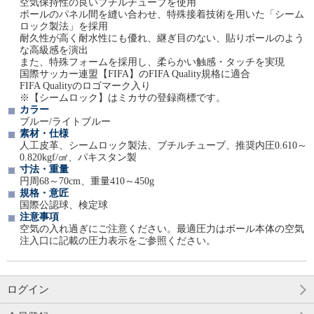
空気保持性の良いブチルチューブを使用
ボールのパネル間を縫い合わせ、特殊接着技術を用いた「シーム
ロック製法」を採用
耐久性が高く耐水性にも優れ、継ぎ目のない、貼りボールのよう
な高級感を演出
また、特殊フォームを採用し、柔らかい触感・タッチを実現
国際サッカー連盟【FIFA】のFIFA Quality規格に適合
FIFA Qualityのロゴマーク入り
※【シームロック】はミカサの登録商標です。
カラー
ブルー/ライトブルー
素材・仕様
人工皮革、シームロック製法、ブチルチューブ、推奨内圧0.610～
0.820kgf/㎠、パキスタン製
寸法・重量
円周68～70cm、重量410～450g
規格・意匠
国際公認球、検定球
注意事項
空気の入れ過ぎにご注意ください。最適圧力はボール本体の空気
注入口に記載の圧力表示をご参照ください。
ログイン