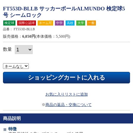
FT553D-BLLB サッカーボールALMUNDO 検定球5
号 シームロック
検定球
国際公認球
ネーム可
中学
高校
大学
一般
品番：
FT553D-BLLB
販売価格：
6,050円
(本体価格：5,500円)
数量
お気に入りリストに追加
※
商品の返品・交換について
商品説明
特徴