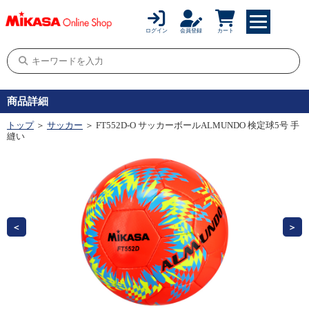
ログイン
会員登録
カート
商品詳細
トップ
＞
サッカー
＞ FT552D-O サッカーボールALMUNDO 検定球5号 手
縫い