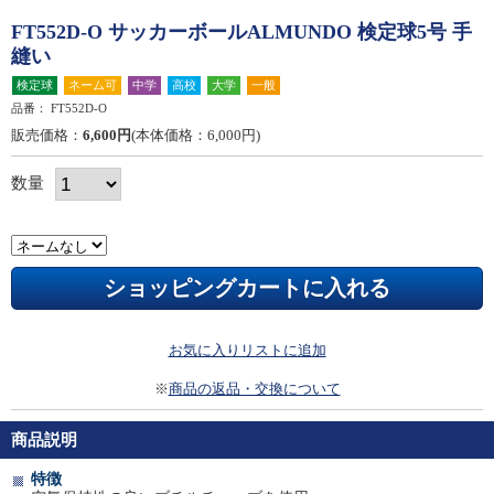
FT552D-O サッカーボールALMUNDO 検定球5号 手
縫い
検定球
ネーム可
中学
高校
大学
一般
品番：
FT552D-O
販売価格：
6,600円
(本体価格：6,000円)
数量
お気に入りリストに追加
※
商品の返品・交換について
商品説明
特徴