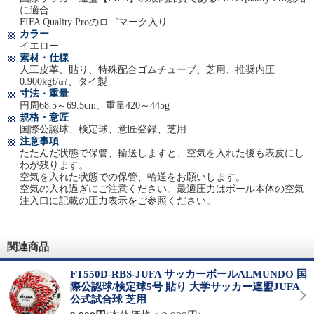
に適合
FIFA Quality Proのロゴマーク入り
カラー
イエロー
素材・仕様
人工皮革、貼り、特殊配合ゴムチューブ、芝用、推奨内圧
0.900kgf/㎠、タイ製
寸法・重量
円周68.5～69.5cm、重量420～445g
規格・意匠
国際公認球、検定球、意匠登録、芝用
注意事項
たたんだ状態で保管、輸送しますと、空気を入れた後も表皮にし
わが残ります。
空気を入れた状態での保管、輸送をお願いします。
空気の入れ過ぎにご注意ください。最適圧力はボール本体の空気
注入口に記載の圧力表示をご参照ください。
関連商品
FT550D-RBS-JUFA サッカーボールALMUNDO 国
際公認球/検定球5号 貼り 大学サッカー連盟JUFA
公式試合球 芝用