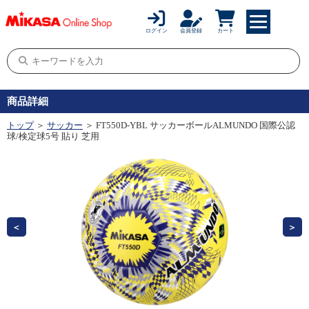
ログイン
会員登録
カート
商品詳細
トップ
＞
サッカー
＞ FT550D-YBL サッカーボールALMUNDO 国際公認
球/検定球5号 貼り 芝用