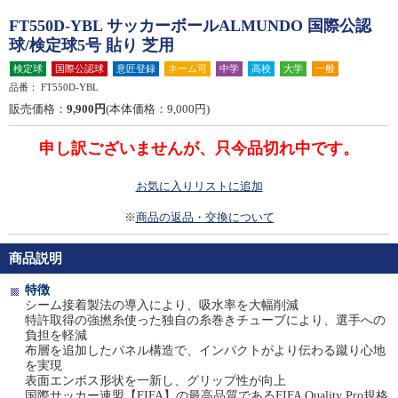
FT550D-YBL サッカーボールALMUNDO 国際公認
球/検定球5号 貼り 芝用
検定球
国際公認球
意匠登録
ネーム可
中学
高校
大学
一般
品番：
FT550D-YBL
販売価格：
9,900円
(本体価格：9,000円)
申し訳ございませんが、只今品切れ中です。
お気に入りリストに追加
※
商品の返品・交換について
商品説明
特徴
シーム接着製法の導入により、吸水率を大幅削減
特許取得の強撚糸使った独自の糸巻きチューブにより、選手への
負担を軽減
布層を追加したパネル構造で、インパクトがより伝わる蹴り心地
を実現
表面エンボス形状を一新し、グリップ性が向上
国際サッカー連盟【FIFA】の最高品質であるFIFA Quality Pro規格