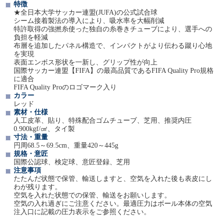
特徴
★全日本大学サッカー連盟(JUFA)の公式試合球
シーム接着製法の導入により、吸水率を大幅削減
特許取得の強撚糸使った独自の糸巻きチューブにより、選手への
負担を軽減
布層を追加したパネル構造で、インパクトがより伝わる蹴り心地
を実現
表面エンボス形状を一新し、グリップ性が向上
国際サッカー連盟【FIFA】の最高品質であるFIFA Quality Pro規格
に適合
FIFA Quality Proのロゴマーク入り
カラー
レッド
素材・仕様
人工皮革、貼り、特殊配合ゴムチューブ、芝用、推奨内圧
0.900kgf/㎠、タイ製
寸法・重量
円周68.5～69.5cm、重量420～445g
規格・意匠
国際公認球、検定球、意匠登録、芝用
注意事項
たたんだ状態で保管、輸送しますと、空気を入れた後も表皮にし
わが残ります。
空気を入れた状態での保管、輸送をお願いします。
空気の入れ過ぎにご注意ください。最適圧力はボール本体の空気
注入口に記載の圧力表示をご参照ください。