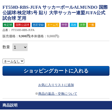
FT550D-RBS-JUFA サッカーボールALMUNDO 国際
公認球/検定球5号 貼り 大学サッカー連盟JUFA公式
試合球 芝用
検定球
国際公認球
意匠登録
ネーム可
中学
高校
大学
一般
品番：
FT550D-RBS-JUFA
販売価格：
9,900円
(本体価格：9,000円)
数量
お気に入りリストに追加
※
商品の返品・交換について
商品説明