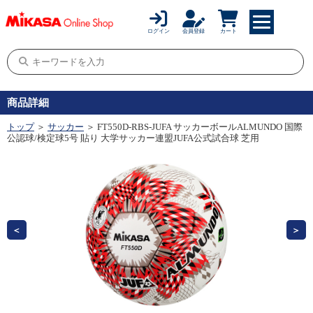
ログイン
会員登録
カート
商品詳細
トップ
＞
サッカー
＞ FT550D-RBS-JUFA サッカーボールALMUNDO 国際
公認球/検定球5号 貼り 大学サッカー連盟JUFA公式試合球 芝用