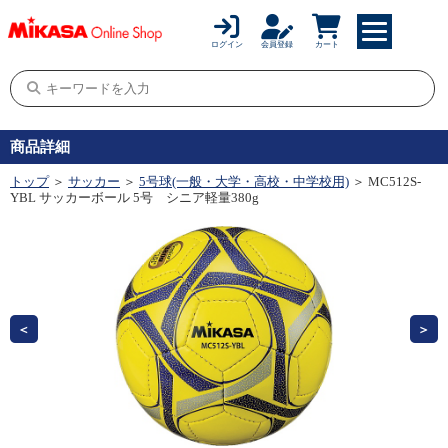
ログイン
会員登録
カート
商品詳細
トップ
＞
サッカー
＞
5号球(一般・大学・高校・中学校用)
＞ MC512S-
YBL サッカーボール 5号 シニア軽量380g