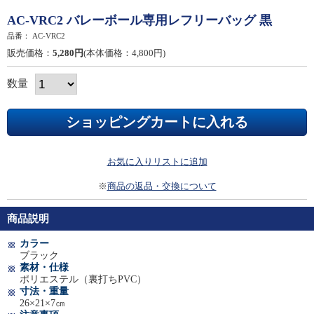
AC-VRC2 バレーボール専用レフリーバッグ 黒
品番：
AC-VRC2
販売価格：
5,280円
(本体価格：4,800円)
数量
お気に入りリストに追加
※
商品の返品・交換について
商品説明
カラー
ブラック
素材・仕様
ポリエステル（裏打ちPVC）
寸法・重量
26×21×7㎝