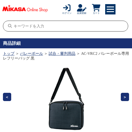
ログイン
会員登録
カート
商品詳細
トップ
＞
バレーボール
＞
試合・審判用品
＞ AC-VRC2 バレーボール専用
レフリーバッグ 黒