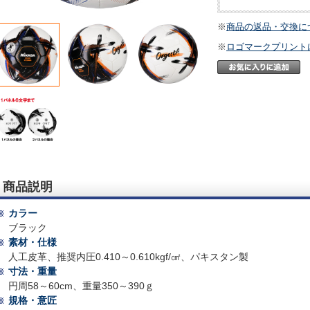
※
商品の返品・交換に
※
ロゴマークプリント
商品説明
カラー
ブラック
素材・仕様
人工皮革、推奨内圧0.410～0.610kgf/㎠、パキスタン製
寸法・重量
円周58～60cm、重量350～390ｇ
規格・意匠