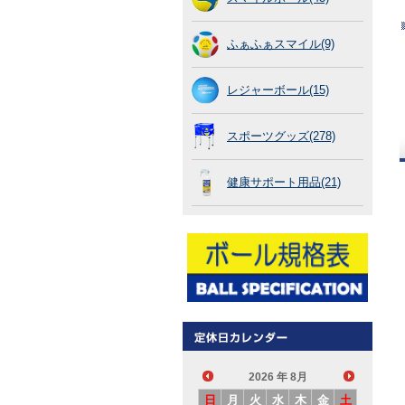
ふぁふぁスマイル(9)
レジャーボール(15)
スポーツグッズ(278)
健康サポート用品(21)
2026
年 8月
日
月
火
水
木
金
土