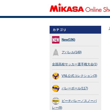
New(196)
アパレル(149)
全国高校サッカー選手権大会(1)
VNL公式コレクション(3)
バレーボール(117)
ビーチバレー／スノーバ
レー(8)