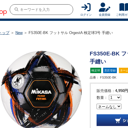
ログイン
会員登録
ご利用ガ
トップ
＞
New
＞ FS350E-BK フットサル OrgestA 検定球3号 手縫い
FS350E-BK 
手縫い
検定球
意匠登録
ネー
品番：
FS350E-BK
販売価格：
4,950円
数量：