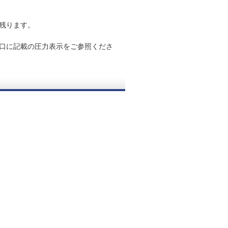
残ります。
口に記載の圧力表示をご参照くださ
。