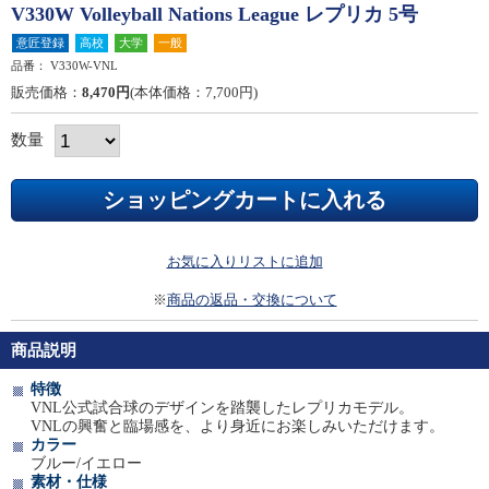
V330W Volleyball Nations League レプリカ 5号
意匠登録
高校
大学
一般
品番：
V330W-VNL
販売価格：
8,470円
(本体価格：7,700円)
数量
お気に入りリストに追加
※
商品の返品・交換について
商品説明
特徴
VNL公式試合球のデザインを踏襲したレプリカモデル。
VNLの興奮と臨場感を、より身近にお楽しみいただけます。
カラー
ブルー/イエロー
素材・仕様