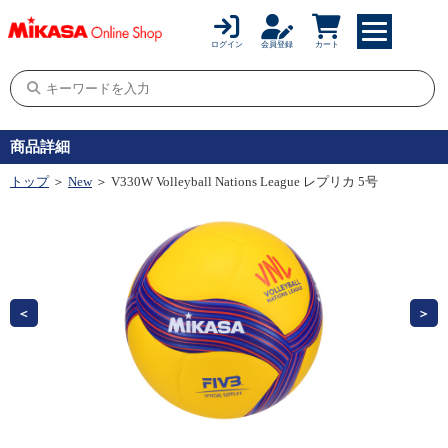
ログイン
会員登録
カート
商品詳細
トップ
＞
New
＞ V330W Volleyball Nations League レプリカ 5号