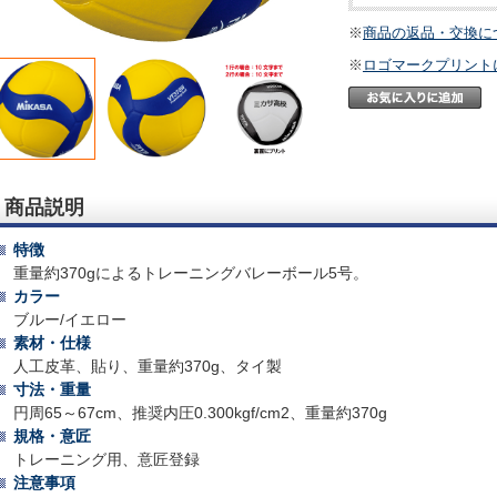
※
商品の返品・交換に
※
ロゴマークプリント
商品説明
特徴
重量約370gによるトレーニングバレーボール5号。
カラー
ブルー/イエロー
素材・仕様
人工皮革、貼り、重量約370g、タイ製
寸法・重量
円周65～67cm、推奨内圧0.300kgf/cm2、重量約370g
規格・意匠
トレーニング用、意匠登録
注意事項