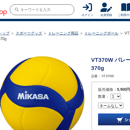
ログイン
会員登録
ご利用ガ
トップ
＞
スポーツグッズ
＞
トレーニング用品
＞
トレーニングボール
＞ V
370g
VT370W バ
370g
品番：
VT370W
販売価格：
9,900円
数量：