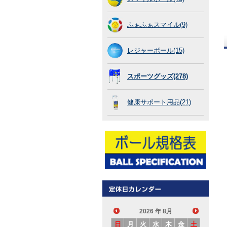
ふぁふぁスマイル(9)
レジャーボール(15)
スポーツグッズ(278)
健康サポート用品(21)
2026
年 8月
日
月
火
水
木
金
土