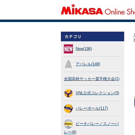
New(196)
アパレル(149)
全国高校サッカー選手権大会(1)
VNL公式コレクション(3)
バレーボール(117)
ビーチバレー／スノーバ
レー(8)