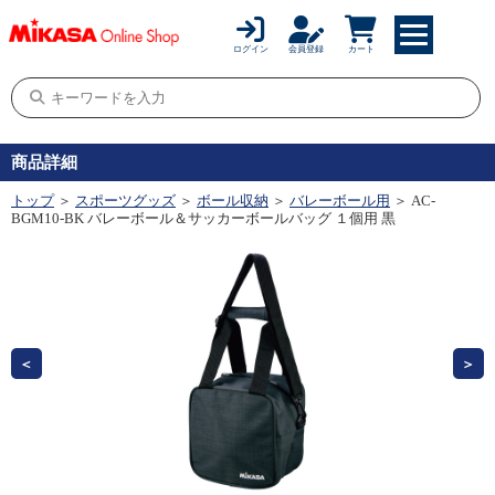
ログイン
会員登録
カート
商品詳細
トップ
＞
スポーツグッズ
＞
ボール収納
＞
バレーボール用
＞ AC-
BGM10-BK バレーボール＆サッカーボールバッグ １個用 黒