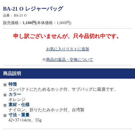
BA-21 O レジャーバッグ
品番：
BA-21 O
販売価格：
1,100円
(本体価格：1,000円)
申し訳ございませんが、只今品切れ中です。
お気に入りリストに追加
※
商品の返品・交換について
商品説明
特徴
コンパクトにたためるホック付、サブバッグに最適です。
カラー
オレンジ
素材・仕様
ナイロン、折りたたみホック付、台湾製
寸法・重量
42×37×14cm、55g