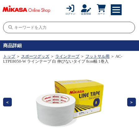
ログイン
会員登録
カート
商品詳細
トップ
＞
スポーツグッズ
＞
ラインテープ
＞
フットサル用
＞ AC-
LTPE8050-W ラインテープ 白 伸びないタイプ 8cm幅 1巻入