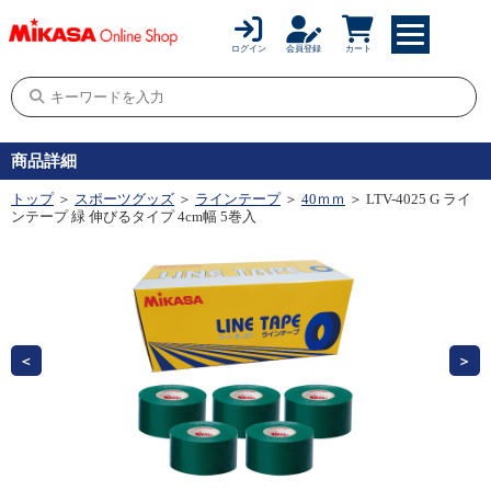
ログイン
会員登録
カート
商品詳細
トップ
＞
スポーツグッズ
＞
ラインテープ
＞
40ｍｍ
＞ LTV-4025 G ライ
ンテープ 緑 伸びるタイプ 4cm幅 5巻入