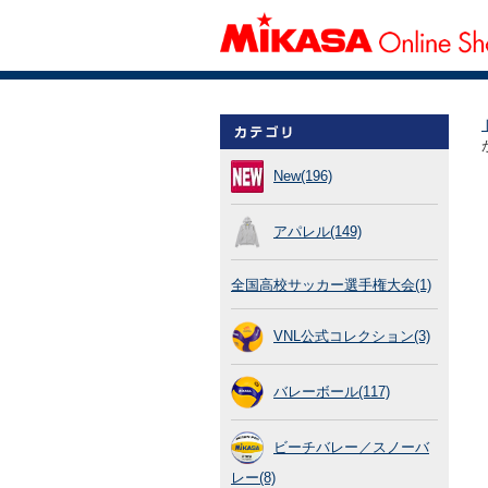
New(196)
アパレル(149)
全国高校サッカー選手権大会(1)
VNL公式コレクション(3)
バレーボール(117)
ビーチバレー／スノーバ
レー(8)