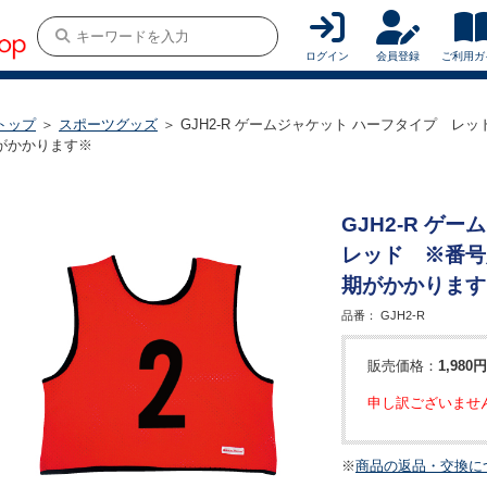
ログイン
会員登録
ご利用ガ
トップ
＞
スポーツグッズ
＞ GJH2-R ゲームジャケット ハーフタイプ 
がかかります※
GJH2-R ゲ
レッド ※番号
期がかかります
品番：
GJH2-R
販売価格：
1,980円
申し訳ございませ
※
商品の返品・交換に