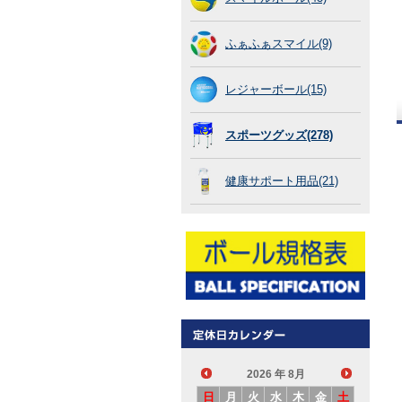
ふぁふぁスマイル(9)
レジャーボール(15)
スポーツグッズ(278)
健康サポート用品(21)
2026
年 8月
日
月
火
水
木
金
土