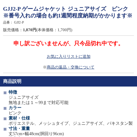
GJJ2-P ゲームジャケット ジュニアサイズ ピンク
※番号入れの場合も約1週間程度納期がかかります※
品番：
GJJ2-P
販売価格：
1,870円
(本体価格：1,700円)
申し訳ございませんが、只今品切れ中です。
お気に入りリストに追加
※
商品の返品・交換について
商品説明
特徴
ジュニアサイズ
無地または１～99まで対応可能
カラー
ピンク
素材・仕様
ポリエステル、メッシュタイプ、ジュニアサイズ、パキスタン製
寸法・重量
丈57cm×幅48cm(胴回り96cm)