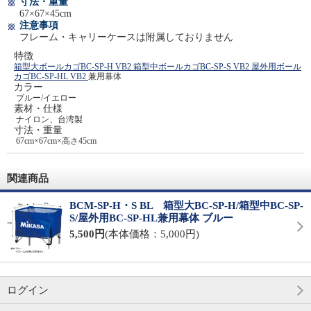
寸法・重量
67×67×45cm
注意事項
フレーム・キャリーケースは附属しておりません
特徴
箱型大ボールカゴBC-SP-H VB2
箱型中ボールカゴBC-SP-S VB2
屋外用ボール
カゴBC-SP-HL VB2
兼用幕体
カラー
ブルー/イエロー
素材・仕様
ナイロン、台湾製
寸法・重量
67cm×67cm×高さ45cm
関連商品
BCM-SP-H・S BL 箱型大BC-SP-H/箱型中BC-SP-
S/屋外用BC-SP-HL兼用幕体 ブルー
5,500円
(本体価格：5,000円)
ログイン