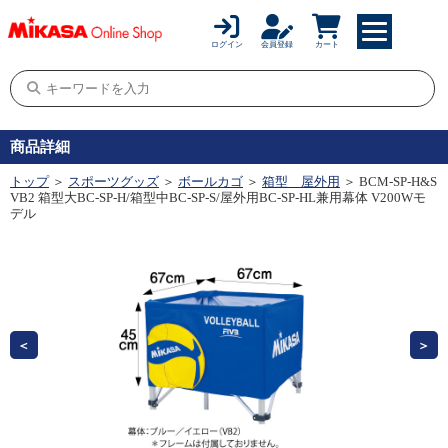
ログイン
会員登録
カート
商品詳細
トップ
＞
スポーツグッズ
＞
ボールカゴ
＞
箱型 屋外用
＞ BCM-SP-H&S
VB2 箱型大BC-SP-H/箱型中BC-SP-S/屋外用BC-SP-HL兼用幕体 V200Wモ
デル