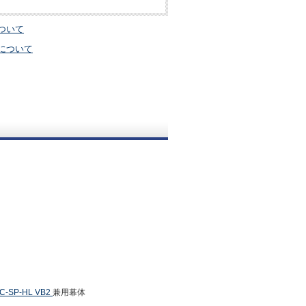
ついて
について
SP-HL VB2
兼用幕体