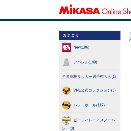
New(196)
アパレル(149)
全国高校サッカー選手権大会(1)
VNL公式コレクション(3)
バレーボール(117)
ビーチバレー／スノーバ
レー(8)