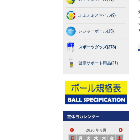
ふぁふぁスマイル(9)
レジャーボール(15)
スポーツグッズ(278)
健康サポート用品(21)
2026
年 8月
日
月
火
水
木
金
土