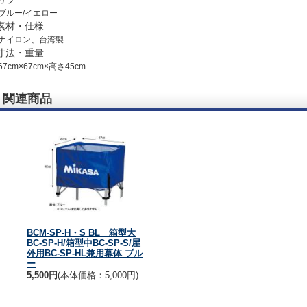
ブルー/イエロー
素材・仕様
ナイロン、台湾製
寸法・重量
67cm×67cm×高さ45cm
関連商品
BCM-SP-H・S BL 箱型大
BC-SP-H/箱型中BC-SP-S/屋
外用BC-SP-HL兼用幕体 ブル
ー
5,500円
(本体価格：5,000円)