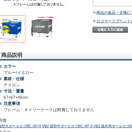
※
商品の返品・交換に
※
ロゴマークプリント
商品説明
カラー
ブルー/イエロー
素材・仕様
ナイロン
寸法・重量
67×67×45cm
注意事項
フレーム・キャリーケースは附属しておりません
特徴
箱型大ボールカゴBC-SP-H VB2
箱型中ボールカゴBC-SP-S VB2
屋外用ボールカゴBC-
カラー