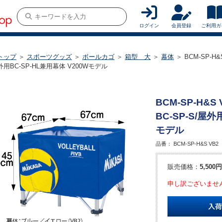
ログイン
会員登録
ご利用ガ
トップ
＞
スポーツグッズ
＞
ボールカゴ
＞
箱型 大
＞
幕体
＞ BCM-SP-H&
外用BC-SP-HL兼用幕体 V200Wモデル
BCM-SP-H&S
BC-SP-S/屋外
モデル
品番：
BCM-SP-H&S VB2
販売価格：
5,500円
申し訳ございませ