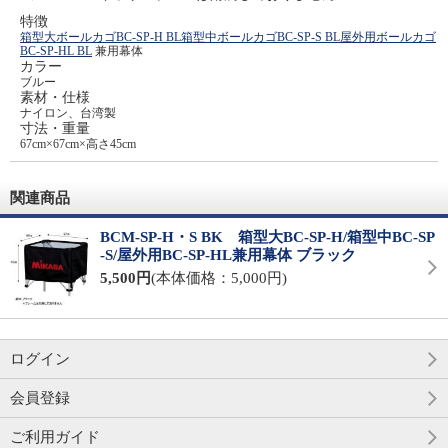
特徴
箱型大ボールカゴBC-SP-H BL
箱型中ボールカゴBC-SP-S BL
屋外用ボールカゴ
BC-SP-HL BL
兼用幕体
カラー
ブルー
素材・仕様
ナイロン、台湾製
寸法・重量
67cm×67cm×高さ45cm
関連商品
BCM-SP-H・S BK 箱型大BC-SP-H/箱型中BC-SP
-S/屋外用BC-SP-HL兼用幕体 ブラック
5,500円
(本体価格：5,000円)
ログイン
会員登録
ご利用ガイド