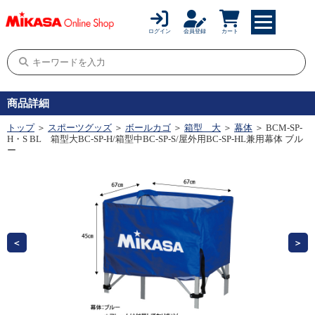
ログイン
会員登録
カート
商品詳細
トップ
＞
スポーツグッズ
＞
ボールカゴ
＞
箱型 大
＞
幕体
＞ BCM-SP-
H・S BL 箱型大BC-SP-H/箱型中BC-SP-S/屋外用BC-SP-HL兼用幕体 ブル
ー