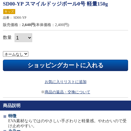
SD00-YP スマイルドッジボール0号 軽量150g
キッズ
品番：
SD00-YP
販売価格：
2,640円
(本体価格：2,400円)
数量
お気に入りリストに追加
※
商品の返品・交換について
商品説明
特徴
EVA素材ならではのやさしい手ざわりと軽量感。やわかいので受
け止めやすい。
カラー