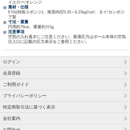
イエロー/オレンジ
素材・仕様
EVA(特殊スポンジ)、推奨内圧0.20～0.25kgf/cm²、タイ/カンボジ
ア製
寸法・重量
円周約70cm、重量約315g
注意事項
空気の入れ過ぎにご注意ください。最適圧力はボール本体の空気
注入口に記載の圧力表示をご参照ください。
ログイン
会員登録
ご利用ガイド
プライバシーポリシー
特定商取引法に基づく表示
会社案内
お問合せ