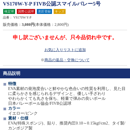
VS170W-Y-P FIVB公認スマイルバレー5号
検定球
国際公認球
意匠登録
キッズ
品番：
VS170W-Y-P
販売価格：
3,080円
(本体価格：2,800円)
申し訳ございませんが、只今品切れ中です。
お気に入りリストに追加
※
商品の返品・交換について
商品説明
特徴
EVA素材の発泡度合いと鮮やかな色合いの性質を利用し、見た目
に柔らかさを感じられるデザインと、優しい手ざわり
やわらかくても丸さを保ち、軽量で弾みの良いボール
日本バレーボール協会/FIVB公認球
カラー
イエロー/ピンク
素材・仕様
EVA(特殊スポンジ)、貼り、推奨内圧0.10～0.15kgf/cm2、タイ製/
カンボジア製