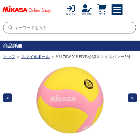
ログイン
会員登録
カート
商品詳細
トップ
＞
スマイルボール
＞ VS170W-Y-P FIVB公認スマイルバレー5号