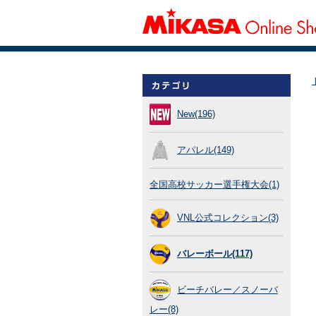
New(196)
アパレル(149)
全国高校サッカー選手権大会(1)
VNL公式コレクション(3)
バレーボール(117)
ビーチバレー／スノーバ
レー(8)