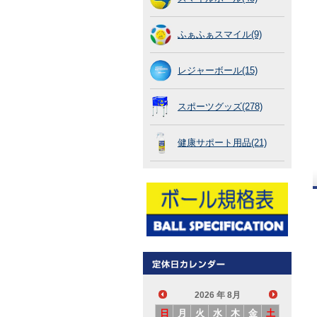
ふぁふぁスマイル(9)
レジャーボール(15)
スポーツグッズ(278)
健康サポート用品(21)
2026
年 8月
日
月
火
水
木
金
土