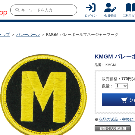
ログイン
会員登録
ご利用ガ
トップ
＞
バレーボール
＞ KMGM バレーボールマネージャーマーク
KMGM バレ
品番：
KMGM
販売価格：
770円
(
数量：
※
商品の返品・交換に