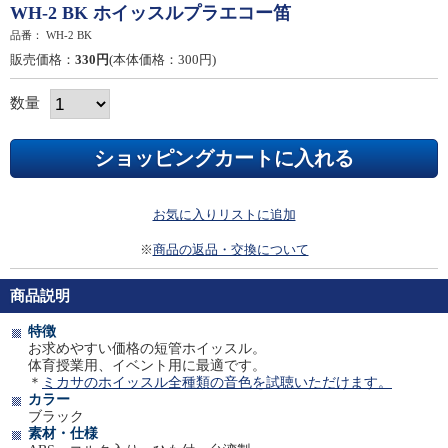
WH-2 BK ホイッスルプラエコー笛
品番：
WH-2 BK
販売価格：
330円
(本体価格：300円)
数量
お気に入りリストに追加
※
商品の返品・交換について
商品説明
特徴
お求めやすい価格の短管ホイッスル。
体育授業用、イベント用に最適です。
＊
ミカサのホイッスル全種類の音色を試聴いただけます。
カラー
ブラック
素材・仕様